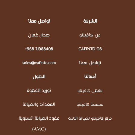
الشركة
تواصل معنا
عن كافينتو
صحار، عُمان
+968 71988408
CAFINTO OS
تواصل معنا
sales@cafinto.com
أعمالنا
الحلول
توريد القهوة
مقهى كافينتو
المعدات والصيانة
محمصة كافينتو
عقود الصيانة السنوية
مركز كافينتو لصيانة الآلات
(AMC)