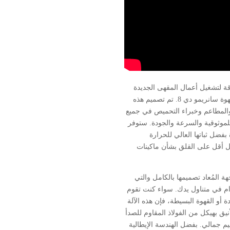
ة لتشغيل أعمال المقهى الجديدة
الخاصة بك؟ لا تنظر أبعد من آلة القهوة سانريمو دي 8. تم تصميم هذه
 والمطاعم وخبراء التحميص في جميع
 للموثوقية والسرعة والجودة. ستوفر
ل مرة بفضل ثباتها العالي للحرارة
 أقل على القلق بشأن ماكينات
فضل الواجهة المُعاد تصميمها بالكامل والتي
م في متناول يدك. سواء كنت تقوم
أو القهوة البسيطة، فإن هذه الآلة
يق بهيكل من الفولاذ المقاوم للصدأ
 جمالي. بفضل الهندسة الإيطالية