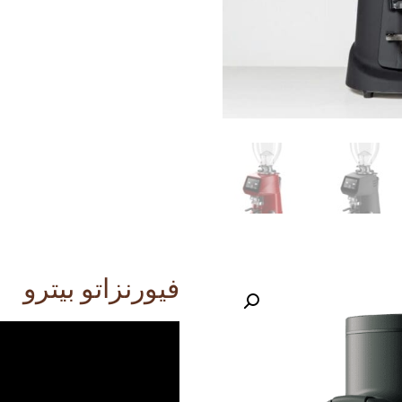
فيورنزاتو بيترو