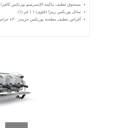
مسحوق تنظيف ماكينة الإسبريسو يورنكس كافيزا 2 900 جرام (1)
سائل يورنكس رينزا (قلوي) 1.1 لتر (1)
أقراص تنظيف مطحنة يورنكس جريندز ٤٣٠ جرام (١)