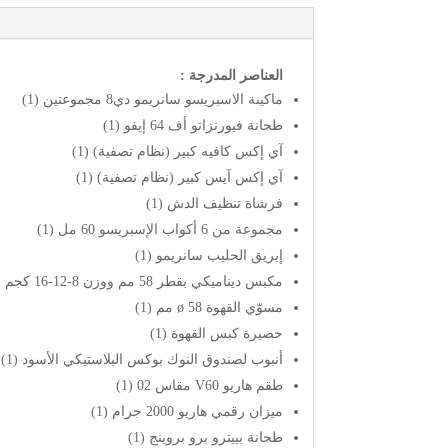
العناصر المدرجة :
ماكينة الاسبريسو سانريمو دي8 مجموعتين (1)
طحانة فيورنزاتو أف 64 إيفو (1)
آي إكس كافيه كبير (نظام تصفية) (1)
آي إكس آيس كبير (نظام تصفية) (1)
فرشاة تنظيف الدش (1)
مجموعة من 6 أكواب الإسبريسو 60 مل (1)
إبريق الحليب سانريمو (1)
مكبس ديناميكي بقطر 58 مم ووزن 8-12-16 كجم
مسوّي القهوة ø 58 مم (1)
حصيرة كبس القهوة (1)
أنبوب لصندوق النوك بوكس ​​البلاستيكي الأسود (1)
طقم هاريو V60 مقاس 02 (1)
ميزان رقمي هاريو 2000 جرام (1)
طحانة بييترو برو بروينج (1)