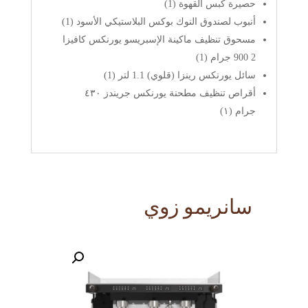
حصيرة كبس القهوة (1)
أنبوب لصندوق النوك بوكس ​​البلاستيكي الأسود (1)
مسحوق تنظيف ماكينة الإسبريسو يورنكس كافيزا
2 900 جرام (1)
سائل يورنكس رينزا (قلوي) 1.1 لتر (1)
أقراص تنظيف مطحنة يورنكس جريندز ٤٣٠
جرام (١)
سانريمو زوي