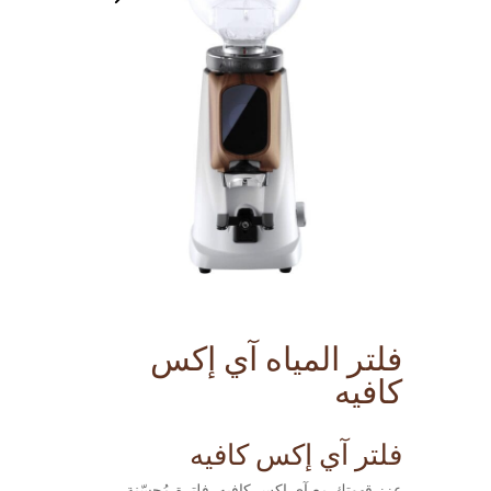
فلتر المياه آي إكس
كافيه
فلتر آي إكس كافيه
عزز قهوتك مع آي إكس كافيه. فلترة مُحسّنة