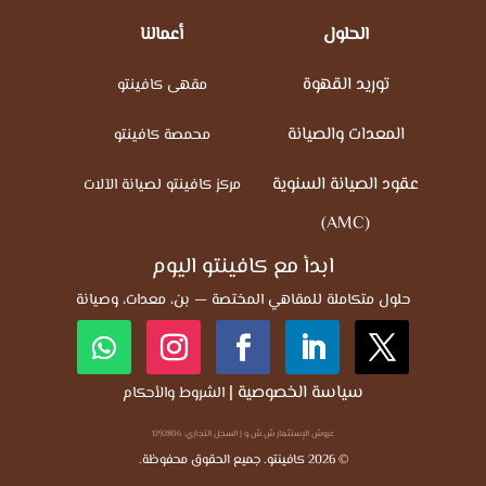
الحلول
أعمالنا
توريد القهوة
مقهى كافينتو
المعدات والصيانة
محمصة كافينتو
عقود الصيانة السنوية
مركز كافينتو لصيانة الآلات
(AMC)
ابدأ مع كافينتو اليوم
حلول متكاملة للمقاهي المختصة — بن، معدات، وصيانة
سياسة الخصوصية
|
الشروط والأحكام
عروش الإستثمار ش.ش.و | السجل التجاري: 1292806
© 2026 كافينتو. جميع الحقوق محفوظة.