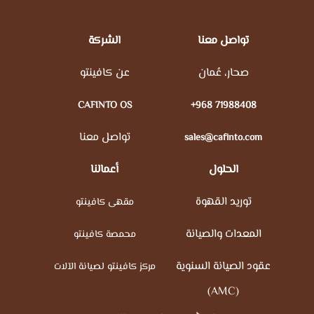
تواصل معنا
الشركة
صحار، عُمان
عن كافينتو
CAFINTO OS
+968 71988408
تواصل معنا
sales@cafinto.com
الحلول
أعمالنا
توريد القهوة
مقهى كافينتو
المعدات والصيانة
محمصة كافينتو
عقود الصيانة السنوية
مركز كافينتو لصيانة الآلات
(AMC)