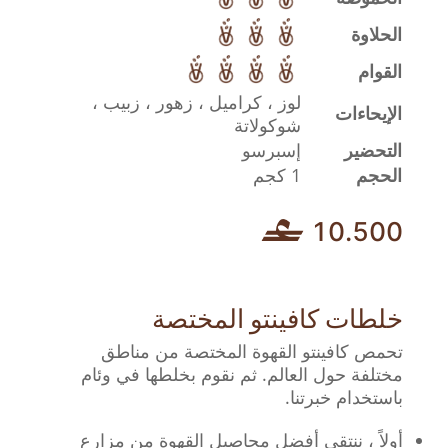
الحلاوة
القوام
لوز ، كراميل ، زهور ، زبيب ،
الإيحاءات
شوكولاتة
التحضير
إسبرسو
الحجم
1 كجم
10.500
خلطات كافينتو المختصة
تحمص كافينتو القهوة المختصة من مناطق
مختلفة حول العالم. ثم نقوم بخلطها في وئام
باستخدام خبرتنا.
أولاً ، ننتقي أفضل محاصيل القهوة من مزارع