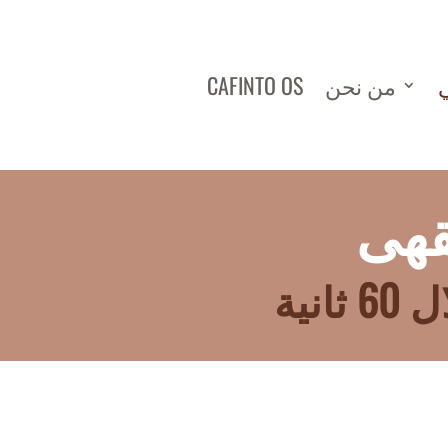
ي
من نحن
CAFINTO OS
قهى
نية