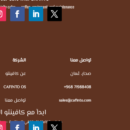
cialty cafes — coffee, equipment, and maintenance
تواصل معنا
الشركة
صحار، عُمان
عن كافينتو
CAFINTO OS
+968 71988408
تواصل معنا
sales@cafinto.com
ابدأ مع كافينتو ا
حلول متكاملة للمقاهي المختصة — بن،