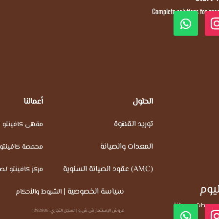
Complete solutions for spe
الحلول
أعمالنا
توريد القهوة
مقهى كافينتو
المعدات والصيانة
محمصة كافينتو
عقود الصيانة السنوية (AMC)
مركز كافينتو لصي
ليوم
سياسة الخصوصية
|
الشروط والأحكام
 معدات، وصيانة
عروش الإستثمار ش.ش.و | السجل التجاري: 1292806