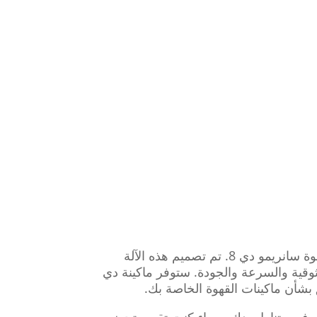
هل تبحث عن آلة قهوة فعالة وموثوقة لتشغيل أعمال المقهى الجديدة الخاصة بك؟ لا تنظر أبعد من آلة القهوة سانريمو دي 8. تم تصميم هذه الآلة
ثوقية والسرعة والجودة. ستوفر ماكينة دي