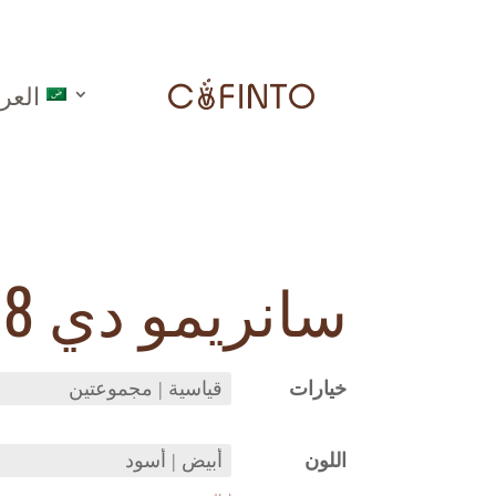
العرب
سانريمو دي 8
خيارات
اللون