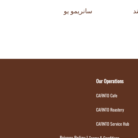
د
سانريمو يو
Our Operations
CAFINTO Cafe
CAFINTO Roastery
CAFINTO Service Hub
Privacy Policy
|
Terms & Conditions