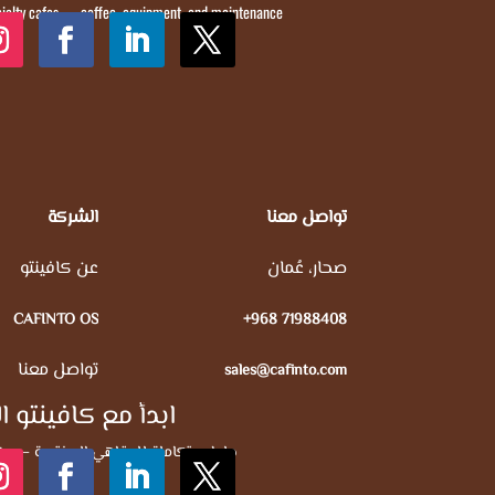
cialty cafes — coffee, equipment, and maintenance
تواصل معنا
الشركة
صحار، عُمان
عن كافينتو
CAFINTO OS
+968 71988408
تواصل معنا
sales@cafinto.com
ابدأ مع كافينتو ا
حلول متكاملة للمقاهي المختصة — بن،