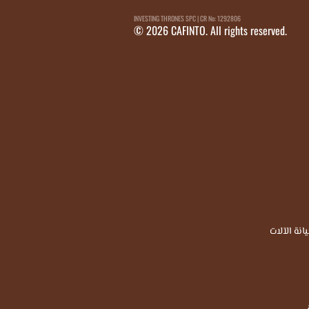
INVESTING THRONES SPC | CR No: 1292806
© 2026 CAFINTO. All rights reserved.
انة الآلات