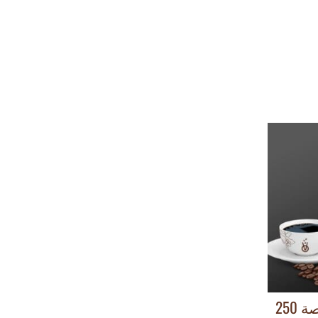
ظلمة – خلطة مختصة 250