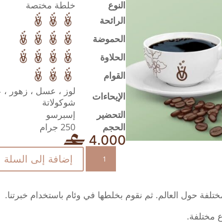
النوع
خلطة مختصة
الرائحة
الحموضة
الحلاوة
القوام
لوز ، عسل ، زهور ، 
الإيحاءات
شوكولاتة
التحضير
إسبرسو
الحجم
250 جرام
4.000
كمية
إضافة إلى السلة
الراعي
-
خلطة
لفة حول العالم. ثم نقوم بخلطها في وئام باستخدام خبرتنا.
مختصة
250
ع مختلفة.
جرام