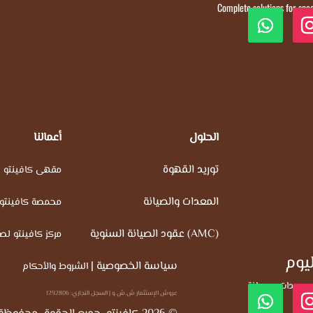
Complete solutions for spe
الحلول
أعمالنا
توريد القهوة
مقهى كافينتو
المعدات والصيانة
محمصة كافينتو
عقود الصيانة السنوية (AMC)
مركز كافينتو لصي
ليوم
سياسة الخصوصية
|
الشروط والأحكام
 معدات، وصيانة
عروش الإستثمار ش.ش.و | السجل التجاري: 1292806