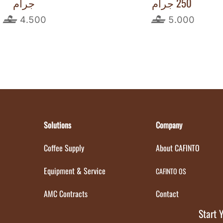
250 جرام
جرام
4.500
5.000
Solutions
Company
Coffee Supply
About CAFINTO
Equipment & Service
CAFINTO OS
AMC Contracts
Contact
Start 