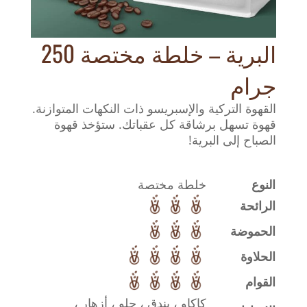
البرية – خلطة مختصة 250
جرام
القهوة التركية والإسبريسو ذات النكهات المتوازنة.
قهوة تسهل برشاقة كل عقباتك. ستؤخذ قهوة
الصباح إلى البرية!
النوع
خلطة مختصة
الرائحة
الحموضة
الحلاوة
القوام
كاكاو ، بندق ، حلو ، أزهار ،