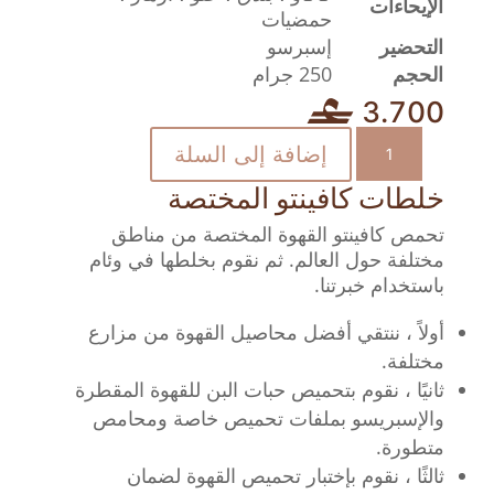
الإيحاءات
حمضيات
التحضير
إسبرسو
الحجم
250 جرام
3.700
كمية
إضافة إلى السلة
البرية
خلطات كافينتو المختصة
-
خلطة
تحمص كافينتو القهوة المختصة من مناطق
مختصة
مختلفة حول العالم. ثم نقوم بخلطها في وئام
250
باستخدام خبرتنا.
جرام
أولاً ، ننتقي أفضل محاصيل القهوة من مزارع
مختلفة.
ثانيًا ، نقوم بتحميص حبات البن للقهوة المقطرة
والإسبريسو بملفات تحميص خاصة ومحامص
متطورة.
ثالثًا ، نقوم بإختبار تحميص القهوة لضمان