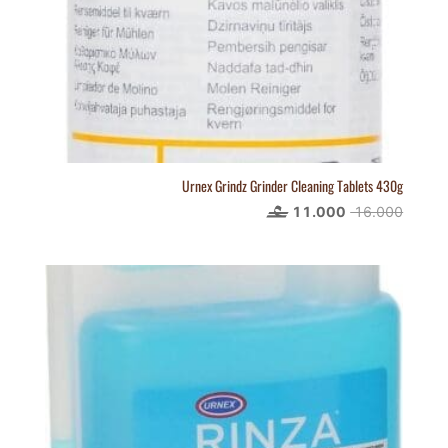
Urnex Grindz Grinder Cleaning Tablets 430g
16.000
السعر
11.000
السعر
الأصلي
الحالي
هو:
هو:
11.000.
16.000.