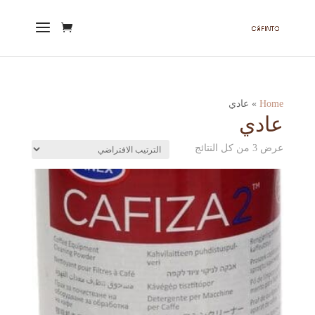
Home
»
عادي
عادي
عرض ⁦3⁩ من كل النتائج