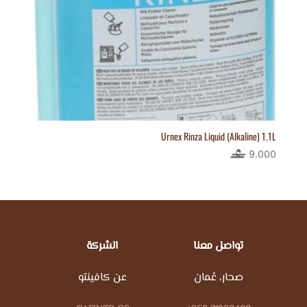
Urnex Rinza Liquid (Alkaline) 1.1L
9.000
تواصل معنا
الشركة
صحار، عُمان
عن كافينتو