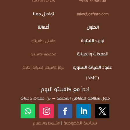
CAFINTO OS
+968 71988408
تواصل معنا
sales@cafinto.com
الحلول
أعمالنا
توريد القهوة
مقهى كافينتو
المعدات والصيانة
محمصة كافينتو
عقود الصيانة السنوية
مركز كافينتو لصيانة الآلات
(AMC)
ابدأ مع كافينتو اليوم
حلول متكاملة للمقاهي المختصة — بن، معدات، وصيانة
سياسة الخصوصية
|
الشروط والأحكام